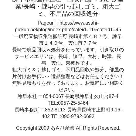
業/長崎・諫早の引っ越しゴミ、粗大ゴ
ミ、不用品の回収処分
Pageurl：https://www.asahi-
pickup.net/blog/index.php?cateid=11&cateid1=45
一般廃棄物収集運搬許可 長崎市第４８７号、諫早
市１４０号、雲仙市７７号
長崎で廃品回収＆処分を行っています。引き取りの
サービスエリアは、長崎、諫早、大村、時津、長
与、雲仙、東彼杵です。
粗大ゴミ＆引越しゴミ、不用品回収や処分、部屋の
片付けお手伝い・遺品整理などはお任せください！
無料見積もりを行っております。お気軽にご相談く
ださい。
諫早本社 〒854-0067 長崎県諫早市久山台87-4
TEL:0957-25-5464
長崎事務所 〒852-8113 長崎県長崎市上野町9-16-
402 TEL:090-9792-6692
Copyright 2009 あさひ産業 All Rights Reserved.