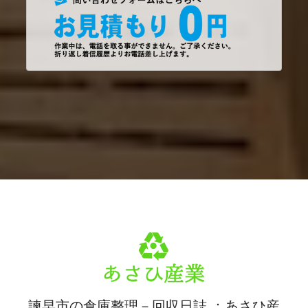
諫早市の倉庫整理－回収日誌 ：あさひ産