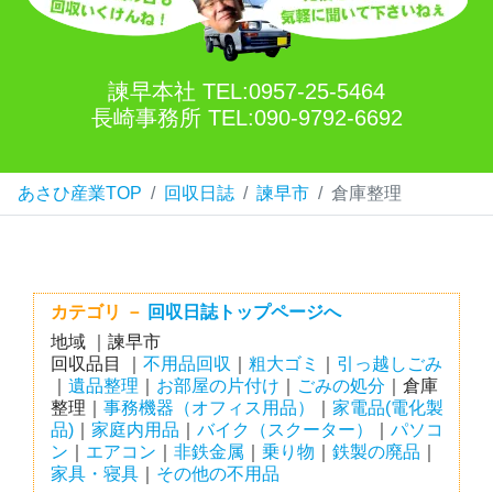
諫早本社 TEL:0957-25-5464
長崎事務所 TEL:090-9792-6692
あさひ産業TOP
回収日誌
諫早市
倉庫整理
カテゴリ －
回収日誌トップページへ
地域 ｜諫早市
回収品目 ｜
不用品回収
｜
粗大ゴミ
｜
引っ越しごみ
｜
遺品整理
｜
お部屋の片付け
｜
ごみの処分
｜倉庫
整理｜
事務機器（オフィス用品）
｜
家電品(電化製
品)
｜
家庭内用品
｜
バイク（スクーター）
｜
パソコ
ン
｜
エアコン
｜
非鉄金属
｜
乗り物
｜
鉄製の廃品
｜
家具・寝具
｜
その他の不用品