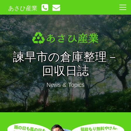
あさひ産業
諫早市の倉庫整理－
回収日誌
News & Topics